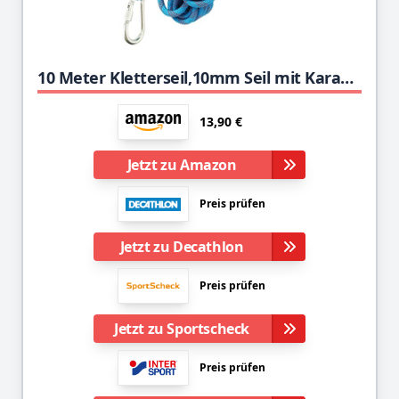
10 Meter Kletterseil,10mm Seil mit Karabiner,Kletterseil Kinder,Outdoor Seile,Heavy Duty Seil,Kletterseil Schwere Seil für Outdoor-anwendungen Notüberleben, Camping Jagd Angeln Flucht, Feuerrettung
13,90 €
Jetzt zu Amazon
Preis prüfen
Jetzt zu Decathlon
Preis prüfen
Jetzt zu Sportscheck
Preis prüfen