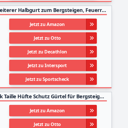
Ailiver Klettergurte Befestigender Klettergut, breiterer Halbgurt zum Bergsteigen, Feuerrettung, Für Frauen, Männer und Kinder halber Körperklettergurt (Schwarz)
Jetzt zu Amazon
Jetzt zu Otto
Jetzt zu Decathlon
Jetzt zu Intersport
Jetzt zu Sportscheck
ENJOHOS Klettergurt Sicherheitsgurt Mehrzweck Taille Hüfte Schutz Gürtel für Bergsteigen Baumklettern Absturzsicherung Outdoor
Jetzt zu Amazon
Jetzt zu Otto