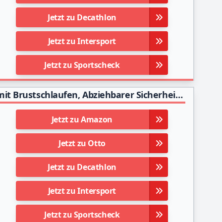
Jetzt zu Decathlon
Jetzt zu Intersport
Jetzt zu Sportscheck
ENJOHOS Klettergurte, Vollkörper Auffanggurt mit Brustschlaufen, Abziehbarer Sicherheitsgurt，Mehrzweck Taille Hüfte Schutz Gürtel für Bergsteigen Baumklettern Absturzsicherung Outdoor
Jetzt zu Amazon
Jetzt zu Otto
Jetzt zu Decathlon
Jetzt zu Intersport
Jetzt zu Sportscheck