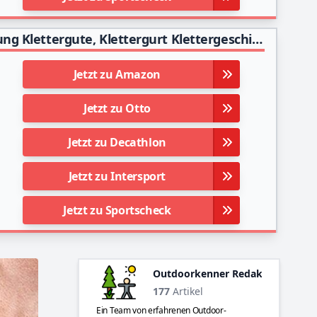
Linkax Klettergurt Befestigender Absturzsicherung Klettergute, Klettergurt Klettergeschirr Herren Breiterer Halbgurt zum Bergsteigen, Feuerrettung, Für Frauen, Männer und Kinder
Jetzt zu Amazon
Jetzt zu Otto
Jetzt zu Decathlon
Jetzt zu Intersport
Jetzt zu Sportscheck
Outdoorkenner Redaktion
177
Artikel
Ein Team von erfahrenen Outdoor-