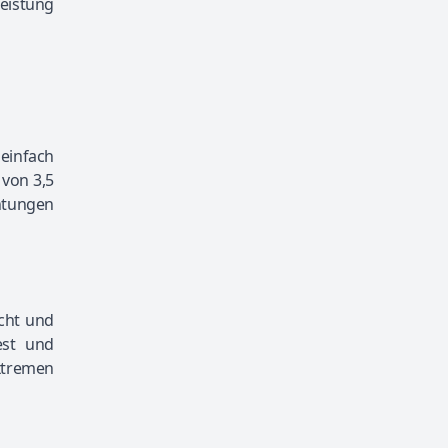
Leistung
einfach
 von 3,5
chtungen
cht und
est und
xtremen