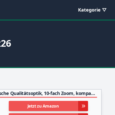
Kategorie
x26
STEINER Fernglas Safari UltraSharp 10x26 - Deutsche Qualitätsoptik, 10-fach Zoom, kompakt, leicht, ideal für Reisen, Wandern, Sport- und Naturbeobachtung
Jetzt zu Amazon