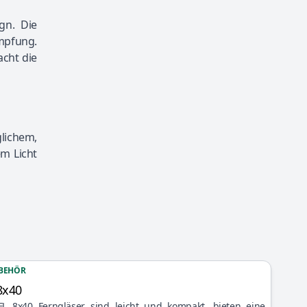
gn. Die
mpfung.
acht die
lichem,
em Licht
BEHÖR
8x40
FL 8x40 Ferngläser sind leicht und kompakt, bieten eine