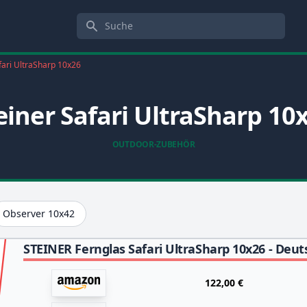
Suche
fari UltraSharp 10x26
einer Safari UltraSharp 10
OUTDOOR-ZUBEHÖR
Observer 10x42
122,00 €