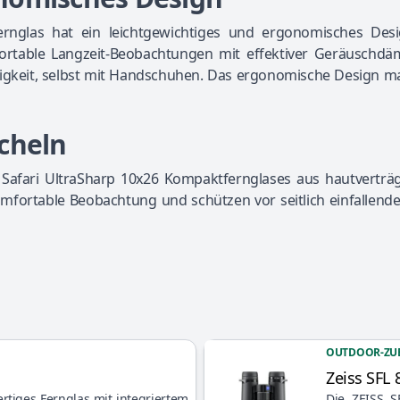
rnglas hat ein leichtgewichtiges und ergonomisches Desi
rtable Langzeit-Beobachtungen mit effektiver Geräuschdä
ffigkeit, selbst mit Handschuhen. Das ergonomische Design m
cheln
afari UltraSharp 10x26 Kompaktfernglases aus hautverträg
mfortable Beobachtung und schützen vor seitlich einfallend
OUTDOOR-ZU
Zeiss SFL 
Artikel anzeigen
rtiges Fernglas mit integriertem
Die ZEISS S