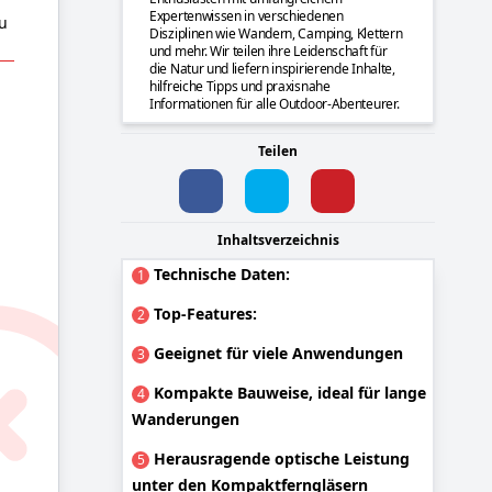
Expertenwissen in verschiedenen
u
Disziplinen wie Wandern, Camping, Klettern
und mehr. Wir teilen ihre Leidenschaft für
die Natur und liefern inspirierende Inhalte,
hilfreiche Tipps und praxisnahe
Informationen für alle Outdoor-Abenteurer.
Teilen
Inhaltsverzeichnis
Technische Daten:
1
Top-Features:
2
Geeignet für viele Anwendungen
3
Kompakte Bauweise, ideal für lange
4
Wanderungen
Herausragende optische Leistung
5
unter den Kompaktferngläsern