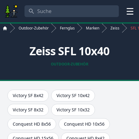
Suche
Menü
Outdoor-Zubehör
Fernglas
Marken
Zeiss
SFL 
Start
Zeiss SFL 10x40
OUTDOOR-ZUBEHÖR
Victory SF 8x42
Victory SF 10x42
Victory SF 8x32
Victory SF 10x32
Conquest HD 8x56
Conquest HD 10x56
Conquest HD 15x56
Conquest HD 8x42