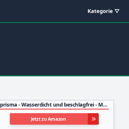
Kategorie
Bushnell - Engage X - 10x42 - Schwarz - Dachkantprisma - Wasserdicht und beschlagfrei - Mehrschichtvergütet - Fernglas - Wildtiere - Vogelbeobachtung - Reisen - BENX1042
Jetzt zu Amazon