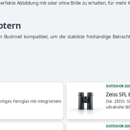
rfekte Abbildung mit oder ohne Brille zu erhalten, für mehr
ptern
 Bushnell kompatibel, um die stabilste freihändige Betrach
OUTDOOR-ZU
Zeiss SFL 
Artikel anzeigen
rtiges Fernglas mit integriertem
Die ZEISS S
ultrahohe Bi
OUTDOOR-ZU