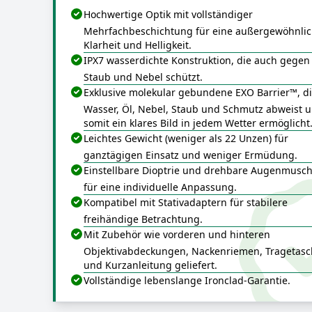
Hochwertige Optik mit vollständiger
Mehrfachbeschichtung für eine außergewöhnli
Klarheit und Helligkeit.
IPX7 wasserdichte Konstruktion, die auch gegen
Staub und Nebel schützt.
Exklusive molekular gebundene EXO Barrier™, d
Wasser, Öl, Nebel, Staub und Schmutz abweist 
somit ein klares Bild in jedem Wetter ermöglicht
Leichtes Gewicht (weniger als 22 Unzen) für
ganztägigen Einsatz und weniger Ermüdung.
Einstellbare Dioptrie und drehbare Augenmusc
für eine individuelle Anpassung.
Kompatibel mit Stativadaptern für stabilere
freihändige Betrachtung.
Mit Zubehör wie vorderen und hinteren
Objektivabdeckungen, Nackenriemen, Tragetas
und Kurzanleitung geliefert.
Vollständige lebenslange Ironclad-Garantie.