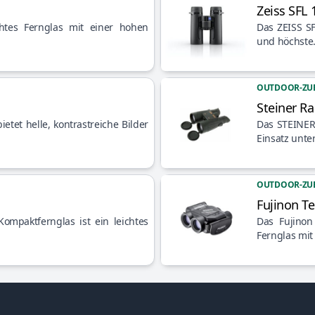
Zeiss SFL 
Artikel anzeigen
chtes Fernglas mit einer hohen
Das ZEISS SF
und höchst
OUTDOOR-ZU
Steiner R
Artikel anzeigen
tet helle, kontrastreiche Bilder
Das STEINER 
Einsatz unte
OUTDOOR-ZU
Fujinon T
Artikel anzeigen
ompaktfernglas ist ein leichtes
Das Fujinon
Fernglas mi