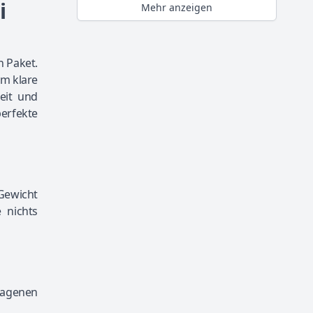
i
Mehr anzeigen
n Paket.
um klare
eit und
perfekte
Gewicht
 nichts
lagenen