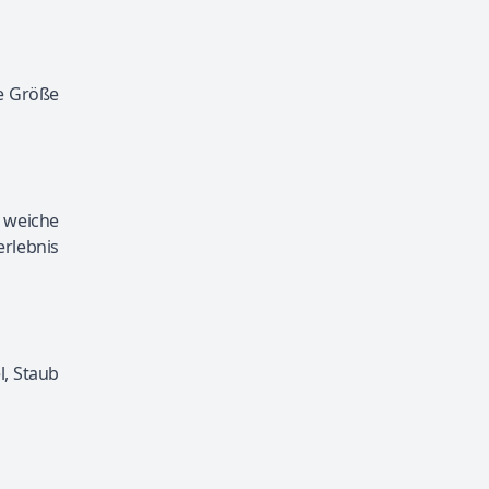
ie Größe
 weiche
erlebnis
l, Staub