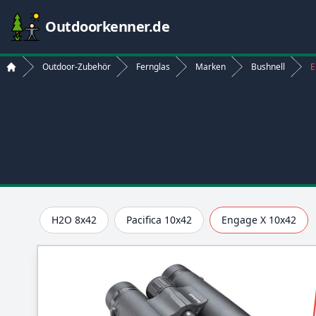
Outdoorkenner.de
Outdoor-Zubehör
Fernglas
Marken
Bushnell
E
Start
H2O 8x42
Pacifica 10x42
Engage X 10x42