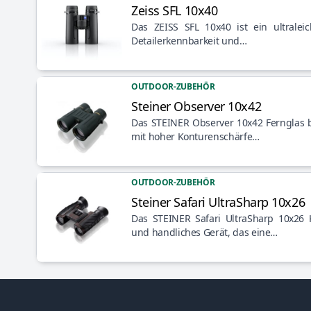
Zeiss SFL 10x40
Artikel anzeigen
Das ZEISS SFL 10x40 ist ein ultralei
Detailerkennbarkeit und…
OUTDOOR-ZUBEHÖR
Steiner Observer 10x42
Artikel anzeigen
Das STEINER Observer 10x42 Fernglas bie
mit hoher Konturenschärfe…
OUTDOOR-ZUBEHÖR
Steiner Safari UltraSharp 10x26
Artikel anzeigen
Das STEINER Safari UltraSharp 10x26 K
und handliches Gerät, das eine…
Footer