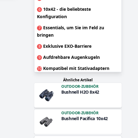
10x42 - die beliebteste
6
Konfiguration
Essentials, um Sie im Feld zu
7
bringen
Exklusive EXO-Barriere
8
Aufdrehbare Augenkugeln
9
Kompatibel mit Stativadaptern
10
Ähnliche Artikel
OUTDOOR-ZUBEHÖR
Bushnell H2O 8x42
OUTDOOR-ZUBEHÖR
Bushnell Pacifica 10x42