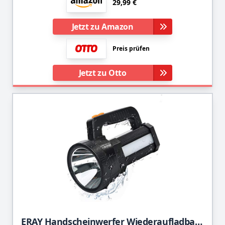
29,99 €
Jetzt zu Amazon
Preis prüfen
Jetzt zu Otto
ERAY Handscheinwerfer Wiederaufladbar, LED Handscheinwerfer Akku 11000 lm 9600mAh Power Bank & IPX4 Wasserdicht & 6 Modi Suchscheinwerfer Handscheinwerfer LED Aufladbar Notfallleuchte für Camping