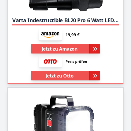
Varta Indestructible BL20 Pro 6 Watt LED Taschenlampe/Arbeitsleuchte, inkl. 6x AA Longlife Power, wasser- und staubdicht, stoßabsorbierend, eloxiertes Aluminium Gehäuse
19,99 €
Jetzt zu Amazon
Preis prüfen
Jetzt zu Otto