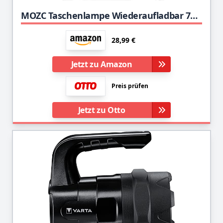
MOZC Taschenlampe Wiederaufladbar 7800 Lumen 8-24h Beleuchtung 800M, LED Handscheinwerfer Tragbare IPX4 Wasserdicht für Outdoor, Abenteuer, Wandern, Notfall, mit Auto-Ladegerät (H-Typ, Silber)
28,99 €
Jetzt zu Amazon
Preis prüfen
Jetzt zu Otto