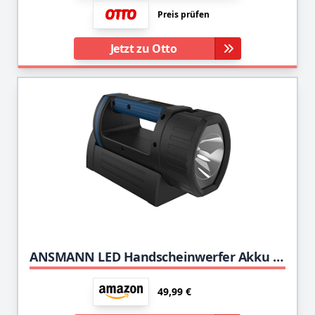
Preis prüfen
Jetzt zu Otto
ANSMANN LED Handscheinwerfer Akku mit 5200mAh aufladbar über Micro USB & Ladeaschale - Handlampe mit 3 Leuchtmodi (100%, 30%, Blinklicht), verstellbarer Lampenkopf, Suchscheinwerfer - Notbeleuchtung
49,99 €