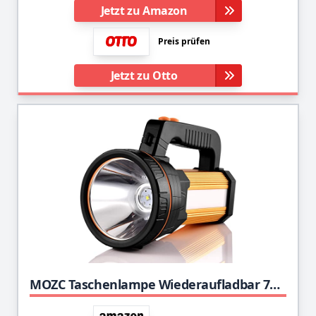
Jetzt zu Amazon
Preis prüfen
Jetzt zu Otto
MOZC Taschenlampe Wiederaufladbar 7800 Lumen 8-24h Beleuchtung 800M, LED Handscheinwerfer Tragbare IPX4 Wasserdicht für Outdoor, Abenteuer, Wandern, Notfall, mit Auto-Ladegerät (H-Typ, Gold)