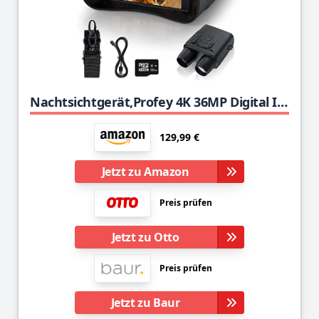
Nachtsichtgerät,Profey 4K 36MP Digital Infrarot Nachtsicht Fernglas 400m Reichweite,4000mAh Wiederaufladbares nachtsichtgerät,5X Digitalzoom für Vogelbeobachtung,Jagd,Camping,Spotting,mit Micro 32GB
129,99 €
Jetzt zu Amazon
Preis prüfen
Jetzt zu Otto
Preis prüfen
Jetzt zu Baur