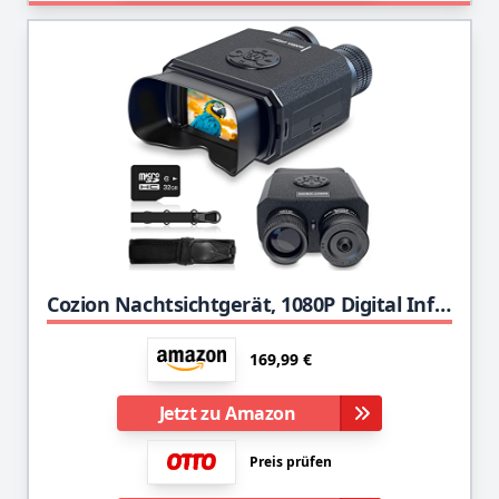
Cozion Nachtsichtgerät, 1080P Digital Infrarot Nachtsicht Fernglas 500M Reichweite, 3,5" Fernglas mit Nachtsicht, 8X Digitalzoom, 9 IR-Stufen, Wiederaufladbarer 3000mAh für Jagd Vogelbeobachtung - 32G
169,99 €
Jetzt zu Amazon
Preis prüfen