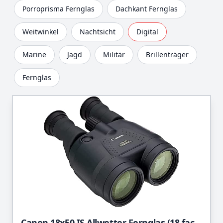
Porroprisma Fernglas
Dachkant Fernglas
Weitwinkel
Nachtsicht
Digital
Marine
Jagd
Militär
Brillenträger
Fernglas
Canon 18x50 IS Allwetter Fernglas (18 fache Vergrößerung, wetterfest, Feldstecher, Präzisionsoptik, IS Bildstabilisator, manuelle Fokussierung, Dioptrinkorrektur, Porroprisma II), schwarz