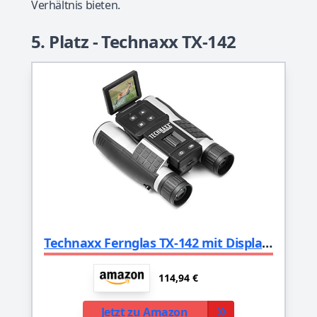
Verhältnis bieten.
5. Platz - Technaxx TX-142
Technaxx Fernglas TX-142 mit Display für Erwachsene: Feldstecher mit Kamera zur Beobachtung von Vögeln, Tieren, auf Sportveranstaltungen, Reisen, Jagd/FullHD Video- und Fotoaufnahmen / 4-Fach Zoom
114,94 €
Jetzt zu Amazon