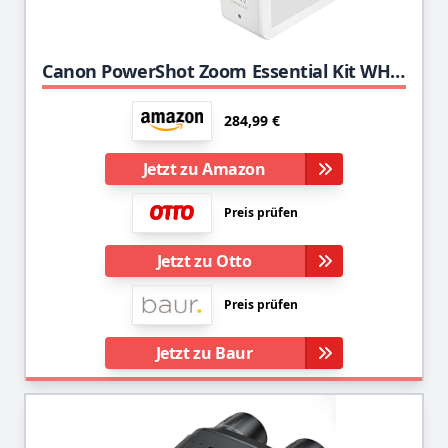
Canon PowerShot Zoom Essential Kit WHT - Digitales Fernglas mit Foto- & Videofunktion, bis 800mm Brennweite, ruhiges Bild durch optischen Bildstabilisator, Akku, Full-HD, WLAN, Bluetooth, 145g leicht
284,99 €
Jetzt zu Amazon
Preis prüfen
Jetzt zu Otto
Preis prüfen
Jetzt zu Baur