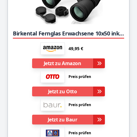
Birkental Fernglas Erwachsene 10x50 inkl. Zubehör-Anfänger und Profis-HD Zoom,wasserdicht,leicht,kompakt-auch für Brillenträger-breites Sichtfeld Feldstecher-Jagd,Vogelbeobachtung,Astronomie,(Schwarz)
49,95 €
Jetzt zu Amazon
Preis prüfen
Jetzt zu Otto
Preis prüfen
Jetzt zu Baur
Preis prüfen