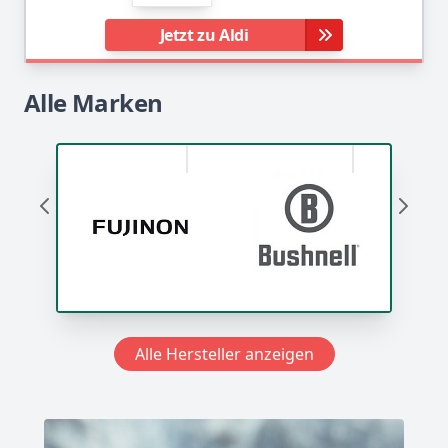
Jetzt zu Aldi
Alle Marken
en
Produkte anzeigen
Produkte anzeigen
Produkt
Alle Hersteller anzeigen