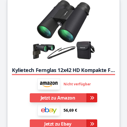
Kylietech Fernglas 12x42 HD Kompakte Ferngläser wasserdicht für Vogelbeobachtung, Wandern, Jagd, Sightseeing, FMC-Linse Feldstecher inkl. Tragetasche, Tragegurt und Smartphone-Adapter
Nicht verfügbar
Jetzt zu Amazon
56,69 €
Jetzt zu Ebay