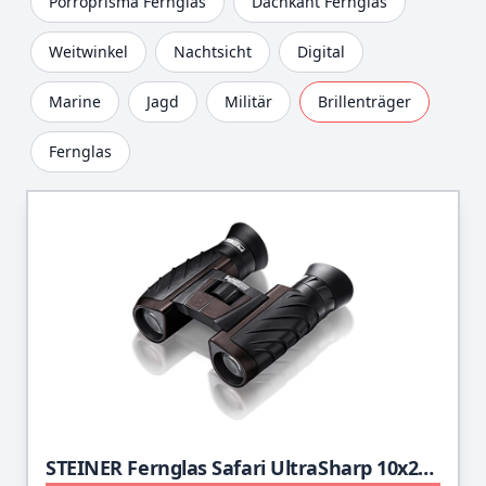
Porroprisma Fernglas
Dachkant Fernglas
Weitwinkel
Nachtsicht
Digital
Marine
Jagd
Militär
Brillenträger
Fernglas
STEINER Fernglas Safari UltraSharp 10x26 - Deutsche Qualitätsoptik, 10-fach Zoom, kompakt, leicht, ideal für Reisen, Wandern, Sport- und Naturbeobachtung