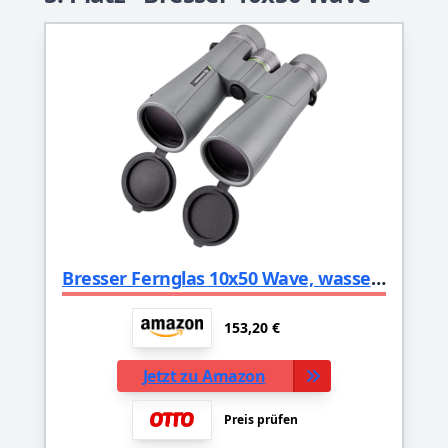
Bresser Fernglas 10x50 Wave, wasserdicht, mit BaK-4-Glas, UR-Vergütung und Brillenträgerokularen, geeignet für den Einsatz in der Dämmerung und Astronomie, 1331050, Grau
153,20 €
Jetzt zu Amazon
Preis prüfen