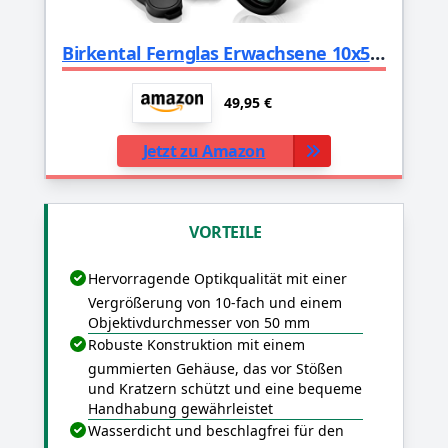
Birkental Fernglas Erwachsene 10x50 inkl. Zubehör-Anfänger und Profis-HD Zoom,wasserdicht,leicht,kompakt-auch für Brillenträger-breites Sichtfeld Feldstecher-Jagd,Vogelbeobachtung,Astronomie,(Schwarz)
49,95 €
Jetzt zu Amazon
VORTEILE
Hervorragende Optikqualität mit einer
Vergrößerung von 10-fach und einem
Objektivdurchmesser von 50 mm
Robuste Konstruktion mit einem
gummierten Gehäuse, das vor Stößen
und Kratzern schützt und eine bequeme
Handhabung gewährleistet
Wasserdicht und beschlagfrei für den