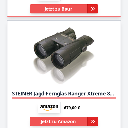
Jetzt zu Baur
STEINER Jagd-Fernglas Ranger Xtreme 8x56 - Deutsche Qualitätsoptik, scharfe Details, hohe Lichttransmission (92%+) auch bei schlechten Lichtverhältnissen
679,00 €
Jetzt zu Amazon