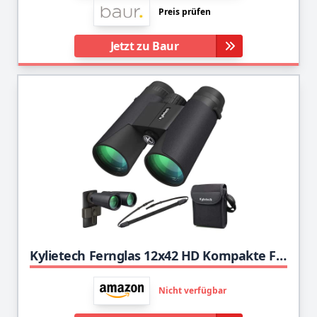
Preis prüfen
Jetzt zu Baur
Kylietech Fernglas 12x42 HD Kompakte Ferngläser wasserdicht für Vogelbeobachtung, Wandern, Jagd, Sightseeing, FMC-Linse Feldstecher inkl. Tragetasche, Tragegurt und Smartphone-Adapter
Nicht verfügbar