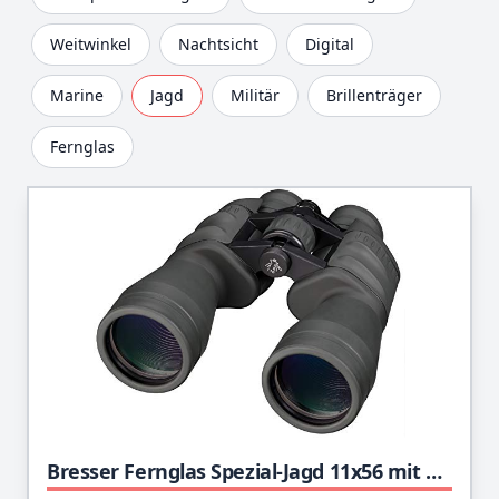
Weitwinkel
Nachtsicht
Digital
Marine
Jagd
Militär
Brillenträger
Fernglas
Bresser Fernglas Spezial-Jagd 11x56 mit Bak-4 Glasmaterial und voller Mehrschichtvergütung inklusive Stativanschlussgewinde, Trageriemen und Tasche