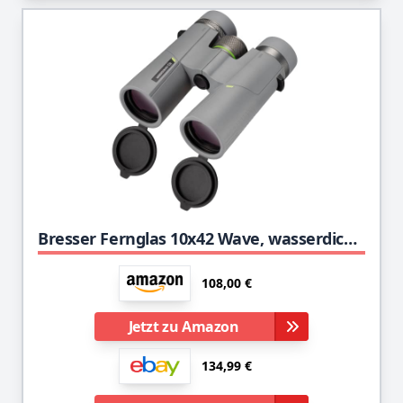
Bresser Fernglas 10x42 Wave, wasserdicht, mit BaK-4-Glas, UR-Vergütung und Brillenträgerokularen, perfekt für Naturbeobachtungen, auf Reisen und beim Wandern
108,00 €
Jetzt zu Amazon
134,99 €