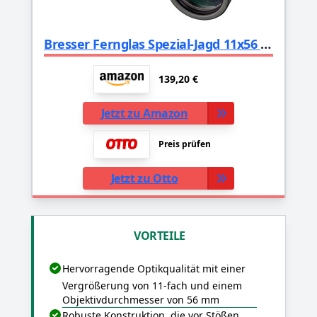
Bresser Fernglas Spezial-Jagd 11x56 mit Bak-4 Glasmaterial und voller Mehrschichtvergütung inklusive Stativanschlussgewinde, Trageriemen und Tasche
139,20 €
Jetzt zu Amazon
Preis prüfen
Jetzt zu Otto
VORTEILE
Hervorragende Optikqualität mit einer
Vergrößerung von 11-fach und einem
Objektivdurchmesser von 56 mm
Robuste Konstruktion, die vor Stößen