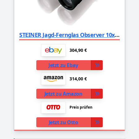
STEINER Jagd-Fernglas Observer 10x42 - Deutsche Qualitätsoptik, helle und detailreiche Bilder, hohe Vergrößerung, leichtes Dachkantdesign
304,90 €
Jetzt zu Ebay
314,00 €
Jetzt zu Amazon
Preis prüfen
Jetzt zu Otto