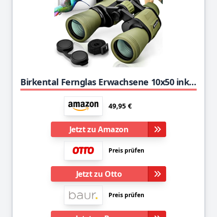
Birkental Fernglas Erwachsene 10x50 inkl. Zubehör-Anfänger und Profis-HD Zoom,wasserdicht,leicht,kompakt - auch für Brillenträger-breites Sichtfeld Feldstecher-Jagd,Vogelbeobachtung,Astronomie, (Grün)
49,95 €
Jetzt zu Amazon
Preis prüfen
Jetzt zu Otto
Preis prüfen