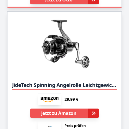
JideTech Spinning Angelrolle Leichtgewicht 4. 9: 1 spinnrolle Hochgeschwindigkeits-Übersetzungsverhältnis mit 15 + 3 rostfreier BB- und CNC-Aluminiumspule für das Süßwasser- und Salzwasserfischen
29,99 €
Jetzt zu Amazon
Preis prüfen