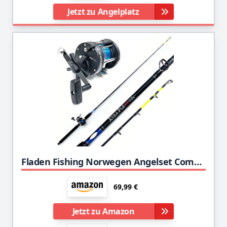
Jetzt zu Angelplatz
Fladen Fishing Norwegen Angelset Combo Boot Hochsee Rute 2,10m 20-30 lbs/Bootsrute + Multirolle + Schnur
69,99 €
Jetzt zu Amazon