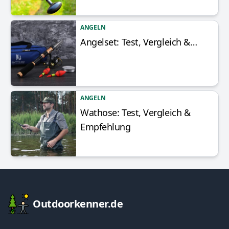
ANGELN
Angelset: Test, Vergleich &…
Artikel anzeigen
ANGELN
Wathose: Test, Vergleich &
Artikel anzeigen
Empfehlung
Footer
Outdoorkenner.de