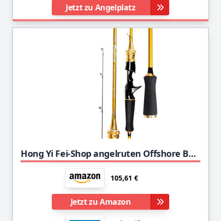
Jetzt zu Angelplatz
Hong Yi Fei-Shop angelruten Offshore Bootsrute Boot Angelrute Meer Fischerboot Raft Rod Seebarsch Rod Teleskop Angelrute Teleskop-Angelruten (Color : P, Length : 2.1m)
105,61 €
Jetzt zu Amazon