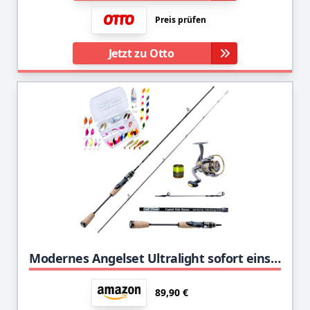
Preis prüfen
Jetzt zu Otto
Modernes Angelset Ultralight sofort einsatzbereit ! Capital Fish Master 180cm UL-Carbonrute + Angelrolle Expert1000 fertig mit Schnur + Köderset mit Spoon I Gummifisch I Softlures
89,90 €