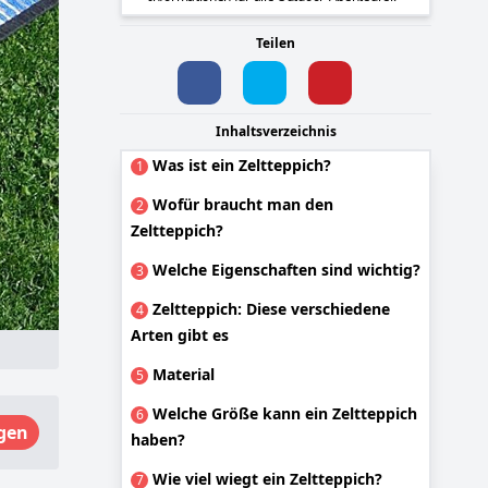
Teilen
Inhaltsverzeichnis
Was ist ein Zeltteppich?
1
Wofür braucht man den
2
Zeltteppich?
Welche Eigenschaften sind wichtig?
3
Zeltteppich: Diese verschiedene
4
Arten gibt es
Material
5
Welche Größe kann ein Zeltteppich
6
gen
haben?
Wie viel wiegt ein Zeltteppich?
7