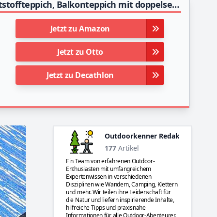
Outsunny Outdoor-Teppich, wasserdichter Kunststoffteppich, Balkonteppich mit doppelseitigem Design, für Terrasse, Balkon, Camping, Schwarz+Grau, 182 x 274 cm
Jetzt zu Amazon
Jetzt zu Otto
Jetzt zu Decathlon
Outdoorkenner Redaktion
177
Artikel
Ein Team von erfahrenen Outdoor-
Enthusiasten mit umfangreichem
Expertenwissen in verschiedenen
Disziplinen wie Wandern, Camping, Klettern
und mehr. Wir teilen ihre Leidenschaft für
die Natur und liefern inspirierende Inhalte,
hilfreiche Tipps und praxisnahe
Informationen für alle Outdoor-Abenteurer.