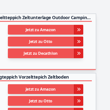
Vorzeltteppich Markisenteppich 180x200 Karos Zeltteppich Zeltunterlage Outdoor Camping Vorzelt Teppich Campingteppich Vorzeltboden Zeltboden Garten Strand Reisen Terasse XL Picknickdecke Poolunterlage
Jetzt zu Amazon
Jetzt zu Otto
Jetzt zu Decathlon
gteppich Vorzelttepich Zeltboden
Jetzt zu Amazon
Jetzt zu Otto