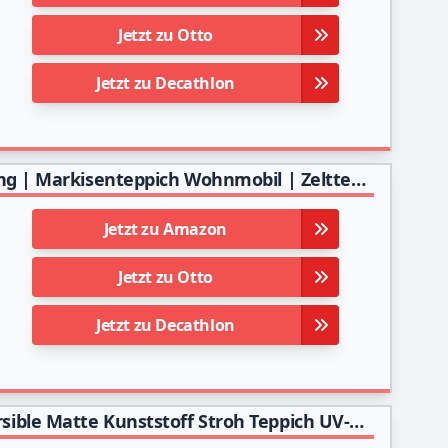
Jetzt zu Otto
Jetzt zu Decathlon
ONVAYA® Vorzeltteppich | Zeltboden für Camping | Markisenteppich Wohnmobil | Zeltteppich | robuster Campingteppich | waschbare Zeltunterlage in Blau/Grau (300 x 400 cm)
Jetzt zu Amazon
Jetzt zu Otto
Jetzt zu Decathlon
Homcomodar Outdoor Teppich 180x270cm Reversible Matte Kunststoff Stroh Teppich UV-beständige Campingmatte Recycling Outdoor Teppich für Patio Balkon Strand BBQ Picknick Deck