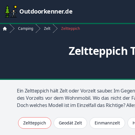
Outdoorkenner.de
Camping
Zelt
Zeltteppich
Start
Zeltteppich 
Ein Zeltteppich hält Zelt oder Vorzelt sauber. Im Geg
des Vorzelts vor dem Wohnmobil. Wo das nicht der Fall
Doch welches Modell ist im Einzelfall das Richtige? All
Zeltteppich
Geodät Zelt
Einmannzelt
H