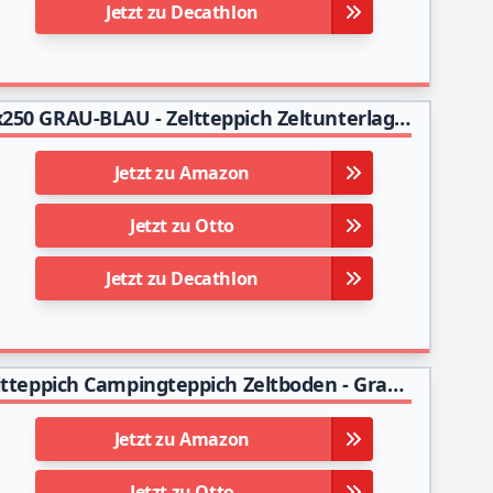
Jetzt zu Decathlon
Vorzeltteppich + 12 Stahl-Heringe + Tasche - 250x250 GRAU-BLAU - Zeltteppich Zeltunterlage Outdoor Camping Vorzelt Campingteppich Vorzeltboden
Jetzt zu Amazon
Jetzt zu Otto
Jetzt zu Decathlon
Primaflor - Ideen in Textil Vorzeltteppich Plus Zeltteppich Campingteppich Zeltboden - Grau, 2,50m x 3,00m Weichschaum-Beschichtetes Jutefasergewebe Outdoor Teppich Bodenbelag
Jetzt zu Amazon
Jetzt zu Otto