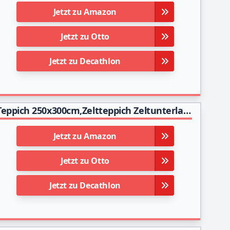
Jetzt zu Amazon
Jetzt zu Otto
Jetzt zu Decathlon
XMTECH Vorzeltteppich hochwertiger Camping Teppich 250x300cm,Zeltteppich Zeltunterlage bläulich-grau,Teppich für Zelt Wohnmobil aus HDPE,Outdoor Campingmatte inkl Tragetasche & 13 Heringe
Jetzt zu Amazon
Jetzt zu Otto
Jetzt zu Decathlon