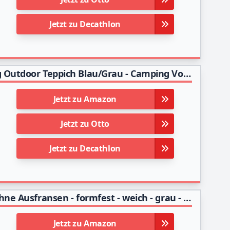
Jetzt zu Decathlon
Smartpeas Vorzeltteppich 300x400 cm - Camping Outdoor Teppich Blau/Grau - Camping Vorzeltteppich ist Aus Polyethylen (HDPE) Mit Edelstahl-Ösen Robust & Waschbar
Jetzt zu Amazon
Jetzt zu Otto
Jetzt zu Decathlon
Vorzeltteppich Soft 250x400 - ZUSCHNEIDBAR - ohne Ausfransen - formfest - weich - grau - leicht - waschbar - mit Aufbewahrungstasche - Heringe und Clips - Camping Wohnwagenteppich Vorzelt Unterlage
Jetzt zu Amazon