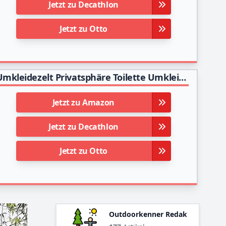
Jetzt zu Decathlon
Jetzt zu Otto
Camping Toilettenzelt riggoo Duschzelt Pop Up Umkleidezelt Privatsphäre Toilette Umkleidekabine Lagerzelt Mobile Outdoor WC Zelt für Camping & Beach, mit Tragetasche(UV 50+) (Black)
Jetzt zu Amazon
Jetzt zu Decathlon
Jetzt zu Otto
Outdoorkenner Redaktion