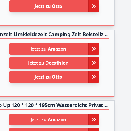
Jetzt zu Otto
vidaXL Pop Up Duschzelt mit 4 Heringen Toilettenzelt Umkleidezelt Camping Zelt Beistellzelt Angelzelt Lagerzelt Umkleidekabine Blau
Jetzt zu Amazon
Jetzt zu Decathlon
Jetzt zu Otto
Duschzelt Camping, LIBERRWAY Toilettenzelt Pop Up 120 * 120 * 195cm Wasserdicht Privatsphäre Umkleidezelt mit Boden Abspannseile Heringen-Mobile Toiletten und Duschkabine
Jetzt zu Amazon