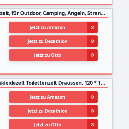
SONGMICS Pop-Up-Zelt, Toilettenzelt, Umkleiderzelt, für Outdoor, Camping, Angeln, Strand, Dusche, Toilette, Tragetasche mit Reißverschluss, dunkelgrau GPT01GY
Jetzt zu Amazon
Jetzt zu Decathlon
Jetzt zu Otto
Qdreclod Camping Duschzelt Pop Up Tragbar Umkleidezelt Toilettenzelt Draussen, 120 * 120 * 190 cm, einschließlich Zeltpflock, Stange, Seil, Aufbewahrungstasche
Jetzt zu Amazon
Jetzt zu Decathlon
Jetzt zu Otto