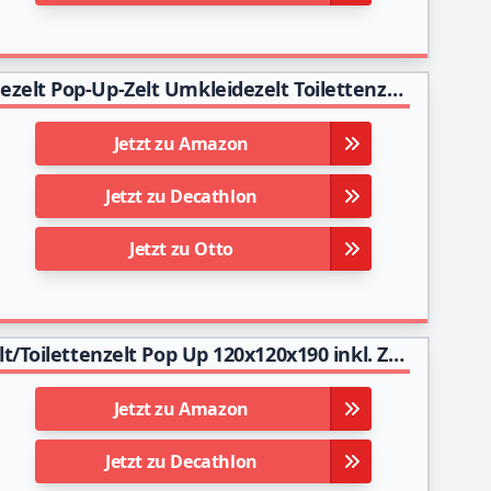
KingCamp Übergröße Duschzelt Küchenzelt Badezelt Pop-Up-Zelt Umkleidezelt Toilettenzelt 2 Zimmer Tragbar für Strand Outdoor Party,Garten 213 * 106 * 210cm
Jetzt zu Amazon
Jetzt zu Decathlon
Jetzt zu Otto
NordFalk Duschzelt Pop Up 190 cm - Umkleidezelt/Toilettenzelt Pop Up 120x120x190 inkl. Zeltheringe und Tragetasche - grün
Jetzt zu Amazon
Jetzt zu Decathlon