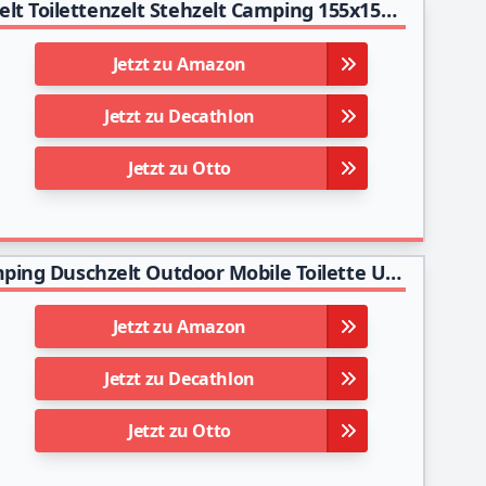
Lumaland Outdoor Pop Up Duschzelt Umkleidezelt Toilettenzelt Stehzelt Camping 155x155x220 cm robust Grün
Jetzt zu Amazon
Jetzt zu Decathlon
Jetzt zu Otto
Wolfwise Pop up Toilettenzelt Umkleidezelt, Camping Duschzelt Outdoor Mobile Toilette Umkleidekabine Lagerzelt (Grün)
Jetzt zu Amazon
Jetzt zu Decathlon
Jetzt zu Otto