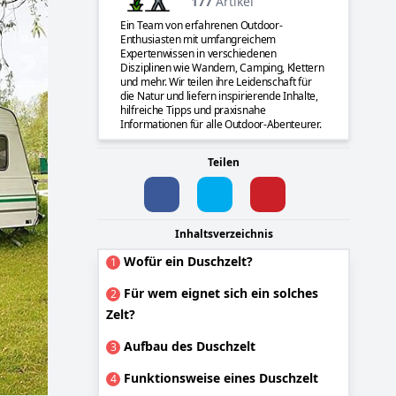
177
Artikel
Ein Team von erfahrenen Outdoor-
Enthusiasten mit umfangreichem
Expertenwissen in verschiedenen
Disziplinen wie Wandern, Camping, Klettern
und mehr. Wir teilen ihre Leidenschaft für
die Natur und liefern inspirierende Inhalte,
hilfreiche Tipps und praxisnahe
Informationen für alle Outdoor-Abenteurer.
Teilen
Inhaltsverzeichnis
Wofür ein Duschzelt?
1
Für wem eignet sich ein solches
2
Zelt?
Aufbau des Duschzelt
3
Funktionsweise eines Duschzelt
4