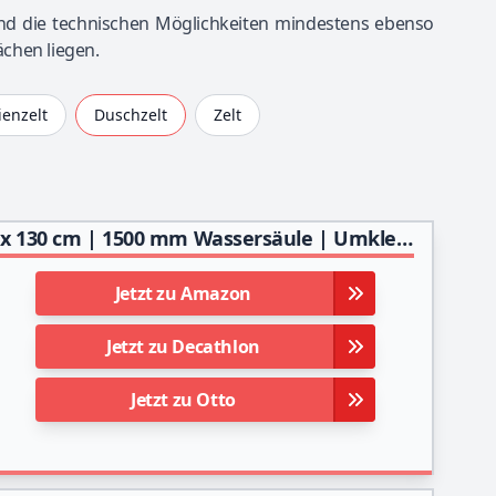
und die technischen Möglichkeiten mindestens ebenso
chen liegen.
ienzelt
Duschzelt
Zelt
CampFeuer Pop Up Duschzelt | 210 cm x 130 cm x 130 cm | 1500 mm Wassersäule | Umkleidezelt, Toilettenzelt, Stehzelt, mobiler Sichtschutz, Beistellzelt, Outdoor Tent
Jetzt zu Amazon
Jetzt zu Decathlon
Jetzt zu Otto