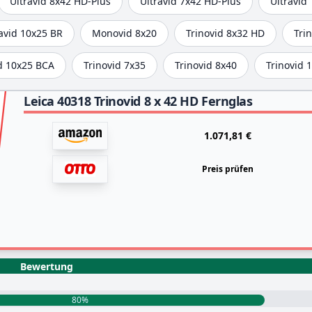
Ultravid 8x42 HD-Plus
Ultravid 7x42 HD-Plus
Ultravid
avid 10x25 BR
Monovid 8x20
Trinovid 8x32 HD
Tri
d 10x25 BCA
Trinovid 7x35
Trinovid 8x40
Trinovid 
Leica 40318 Trinovid 8 x 42 HD Fernglas
1.071,81 €
Preis prüfen
Bewertung
80%