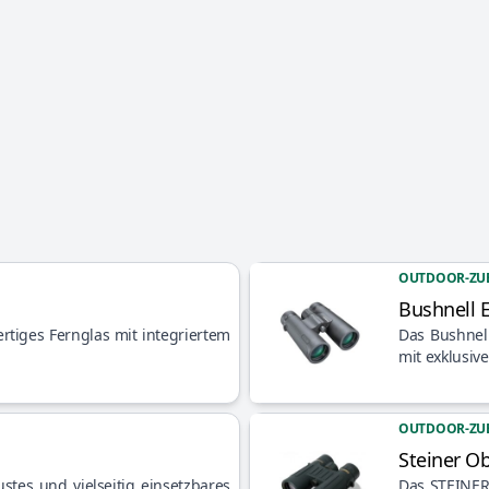
OUTDOOR-ZU
Bushnell 
Artikel anzeigen
rtiges Fernglas mit integriertem
Das Bushnell
mit exklusiv
OUTDOOR-ZU
Steiner O
Artikel anzeigen
ustes und vielseitig einsetzbares
Das STEINER 