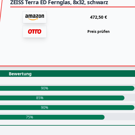
ZEISS Terra ED Fernglas, 8x32, schwarz
472,50 €
Preis prüfen
Bewertung
90%
85%
90%
75%