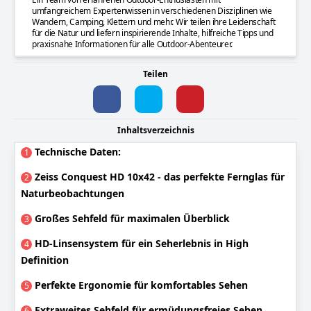
umfangreichem Expertenwissen in verschiedenen Disziplinen wie
Wandern, Camping, Klettern und mehr. Wir teilen ihre Leidenschaft
für die Natur und liefern inspirierende Inhalte, hilfreiche Tipps und
praxisnahe Informationen für alle Outdoor-Abenteurer.
Teilen
Inhaltsverzeichnis
Technische Daten:
1
Zeiss Conquest HD 10x42 - das perfekte Fernglas für
2
Naturbeobachtungen
Großes Sehfeld für maximalen Überblick
3
HD-Linsensystem für ein Seherlebnis in High
4
Definition
Perfekte Ergonomie für komfortables Sehen
5
Extraweites Sehfeld für ermüdungsfreies Sehen
6