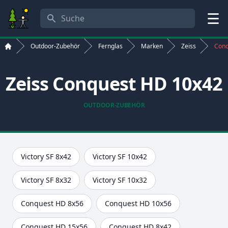
Suche
Menü
Outdoor-Zubehör
Fernglas
Marken
Zeiss
Conq
Start
Zeiss Conquest HD 10x42
OUTDOOR-ZUBEHÖR
Victory SF 8x42
Victory SF 10x42
Victory SF 8x32
Victory SF 10x32
Conquest HD 8x56
Conquest HD 10x56
Conquest HD 15x56
Conquest HD 8x42