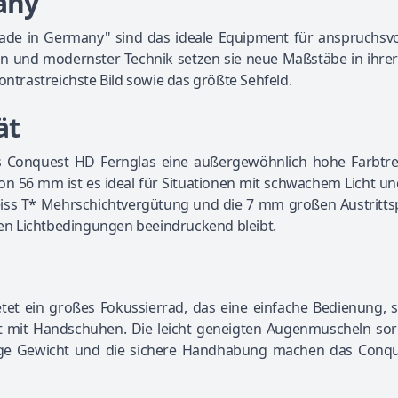
any
ade in Germany" sind das ideale Equipment für anspruchsvo
gn und modernster Technik setzen sie neue Maßstäbe in ihrer
ontrastreichste Bild sowie das größte Sehfeld.
ät
as Conquest HD Fernglas eine außergewöhnlich hohe Farbtr
n 56 mm ist es ideal für Situationen mit schwachem Licht und
 Zeiss T* Mehrschichtvergütung und die 7 mm großen Austritts
sten Lichtbedingungen beeindruckend bleibt.
et ein großes Fokussierrad, das eine einfache Bedienung, s
lbst mit Handschuhen. Die leicht geneigten Augenmuscheln so
nge Gewicht und die sichere Handhabung machen das Conq