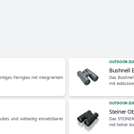
OUTDOOR-ZU
Bushnell 
Artikel anzeigen
rtiges Fernglas mit integriertem
Das Bushnell
mit exklusiv
OUTDOOR-ZU
Steiner O
Artikel anzeigen
ustes und vielseitig einsetzbares
Das STEINER 
mit hoher K