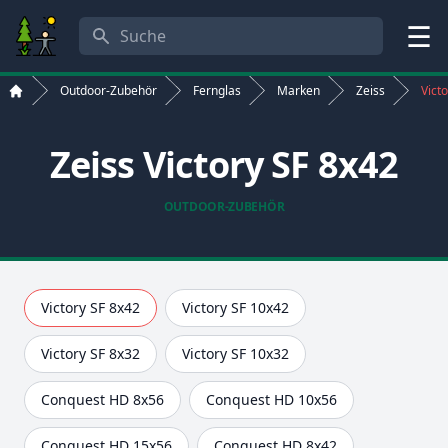
Suche
Menü
Outdoor-Zubehör
Fernglas
Marken
Zeiss
Vict
Start
Zeiss Victory SF 8x42
OUTDOOR-ZUBEHÖR
Victory SF 8x42
Victory SF 10x42
Victory SF 8x32
Victory SF 10x32
Conquest HD 8x56
Conquest HD 10x56
Conquest HD 15x56
Conquest HD 8x42