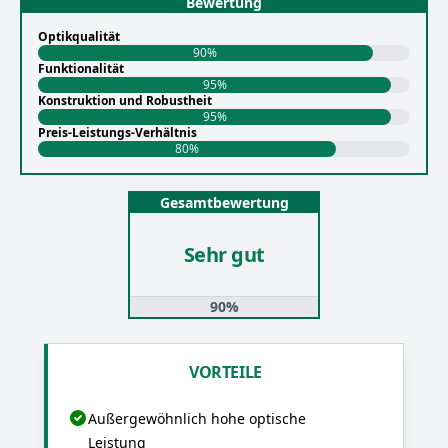
Bewertung
Optikqualität
90%
Funktionalität
95%
Konstruktion und Robustheit
95%
Preis-Leistungs-Verhältnis
80%
Gesamtbewertung
Sehr gut
90%
VORTEILE
Außergewöhnlich hohe optische
Leistung